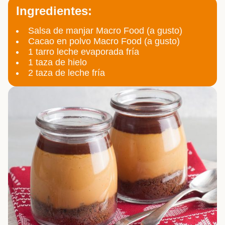
Ingredientes:
Salsa de manjar Macro Food (a gusto)
Cacao en polvo Macro Food (a gusto)
1 tarro leche evaporada fría
1 taza de hielo
2 taza de leche fría