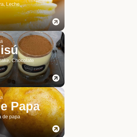
ra, Leche
ia
isú
cake, Chocolate
ia
de Papa
a de papa