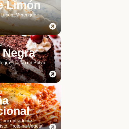
e Limón
 Limón, Merengue
ia
 Negra
egra, Cacao en Polvo
ia
ña
cional
 Concentrado de
isto, Proteína Vegetal