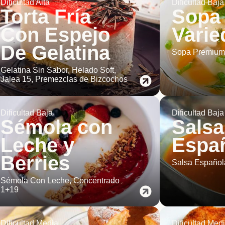
Dificultad Alta
Dificultad Baja
Torta Fría
Sopa
Con Espejo
Varie
De Gelatina
Sopa Premiu
Gelatina Sin Sabor, Helado Soft,
Jalea 15, Premezclas de Bizcochos
Dificultad Baja
Dificultad Baja
Sémola con
Salsa
Leche y
Espa
Berries
Salsa Español
Sémola Con Leche, Concentrado
1+19
Dificultad Media
Dificultad Med