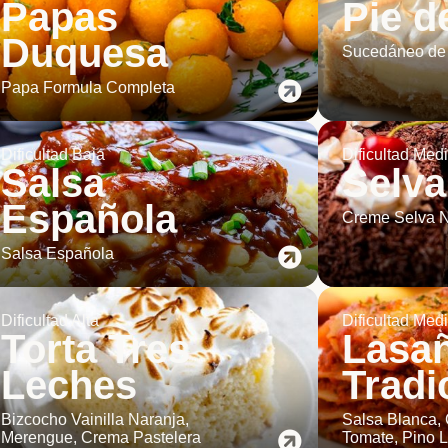
Papas
Pie d
Duquesa
Sucedáneo de
Papa Formula Completa
Dificultad Baja
Dificultad Med
Salsa
Selva
Española
Creme Selva N
Salsa Española
Dificultad Alta
Dificultad Med
Torta Tres
Lasa
Leches
Tradi
Bizcocho Vainilla Naranja,
Salsa Blanca,
Merengue, Crema Pastelera
Tomate, Pino L