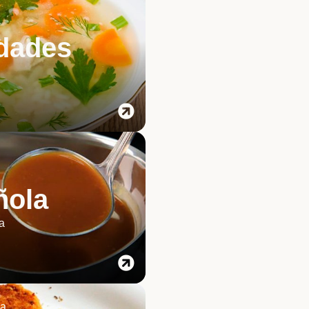
dades
m
ñola
a
ia