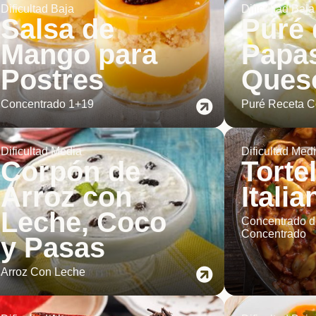
Dificultad Baja
Dificultad Baja
Salsa de
Puré 
Mango para
Papa
Postres
Ques
Concentrado 1+19
Puré Receta C
Dificultad Media
Dificultad Med
Corpón de
Tortel
Arroz con
Italia
Leche, Coco
Concentrado d
Concentrado
y Pasas
Arroz Con Leche