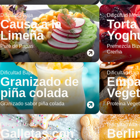
Dificultad Baja
Dificultad Med
Causa a la
Torta
Limeña
Yogh
Puré de Papas
Premezcla Biz
Crema
Dificultad Baja
Dificultad Baja
Granizado de
Empa
piña colada
Veget
Granizado sabor piña colada
Proteína Veget
Dificultad Media
Dificultad Alta
Galletas con
Berli