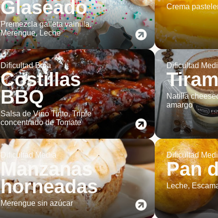
Glaseado
Crema pastele
Premezcla galleta vainilla,
Merengue, Leche
Dificultad Baja
Dificultad Med
Costillas
Tiram
BBQ
Natilla cheese
amargo
Salsa de Vino Tinto, Triple
concentrado de Tomate
Dificultad Media
Dificultad Med
Manzanas
Pan 
horneadas
Leche, Escam
Merengue sin azúcar