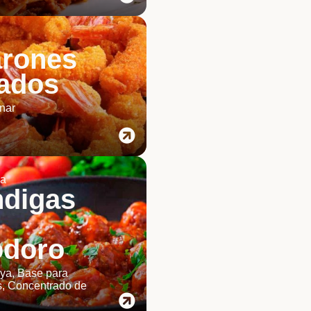
rones
ados
nar
ia
ndigas
doro
ya, Base para
, Concentrado de