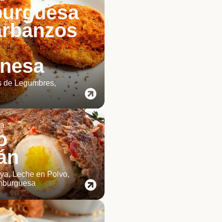
urguesa
arbanzos
onesa
 de Legumbres,
ia
o
án
ya, Leche en Polvo,
mburguesa