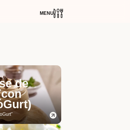
MENU
se de
(con
oGurt)
oGurt"