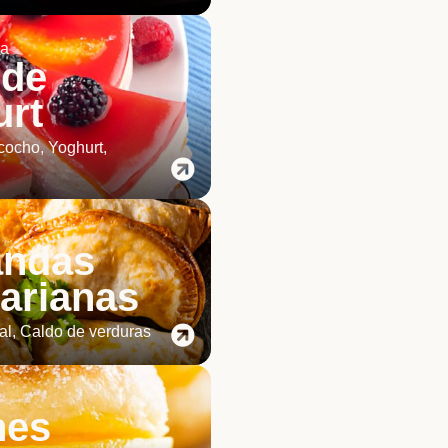
ia
 de
urt
cocho, Yoghurt,
ndas
arianas
al, Caldo de verduras
nes