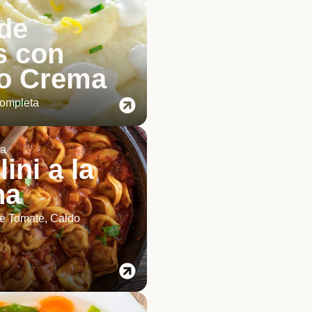
de
s con
o Crema
ompleta
ia
lini a la
na
e Tomate, Caldo