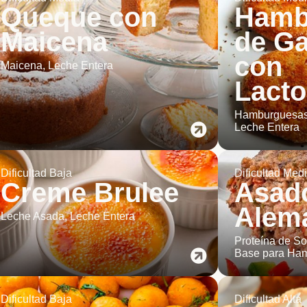
Queque con
Hamb
Maicena
de G
con
Maicena, Leche Entera
Lact
Hamburguesas
Leche Entera
Dificultad Baja
Dificultad Med
Creme Brulee
Asad
Alem
Leche Asada, Leche Entera
Proteína de So
Base para Ha
Dificultad Baja
Dificultad Alta