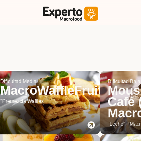
Dificultad Media
Dificultad Baja
MacroWaffleFruit
Mous
Café 
"Premezcla Waffles"
Macr
"Leche", "Macr