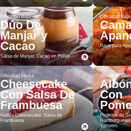
Dificultad Baja
Dificultad Baja
Dúo De
Cama
Manjar y
Apan
Cacao
Base para Apa
Salsa de Manjar, Cacao en Polvo
Dificultad Media
Dificultad Med
Cheesecake
Albó
Con Salsa De
Con
Frambuesa
Pomo
Natilla Cheesecake, Salsa de
Proteína de So
Frambuesa
Hamburguesas
Tomates