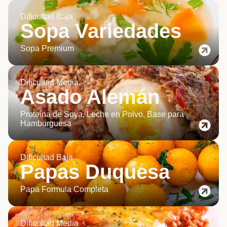
Dificultad Baja
Sopa Variedades
Sopa Premium
Dificultad Media
Asado Alemán
Proteína de Soya, Leche en Polvo, Base para
Hamburguesa
Dificultad Baja
Papas Duquesa
Papa Formula Completa
Dificultad Media