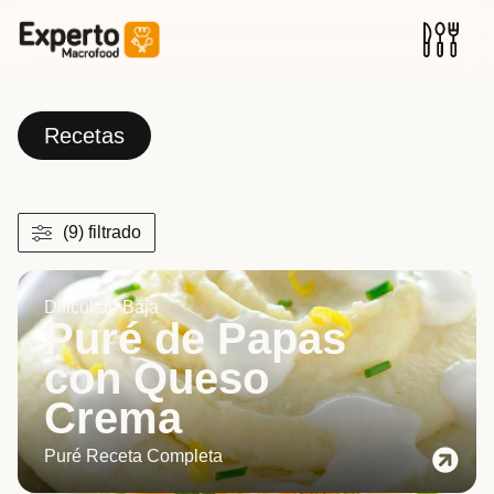
Recetas
(9) filtrado
Dificultad Baja
Puré de Papas
con Queso
Crema
Puré Receta Completa