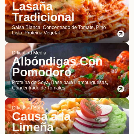
Lasaña
Tradicional
Salsa Blanca, Concentrado de Tomate, Pino
Listo, Proteína Vegetal
Dificultad Media
Albóndigas Con
Pomodoro
Proteína de Soya, Base para Hamburguesas,
Concentrado de Tomates
Dificultad Baja
Causa a la
Limeña