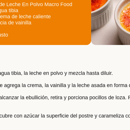
 de Leche En Polvo Macro Food
ua tibia
rema de leche caliente
ia de vainilla
usto
gua tibia, la leche en polvo y mezcla hasta diluir.
e agrega la crema, la vainilla y la leche asada en forma d
lcanzar la ebullición, retira y porciona pocillos de loza.
cubre con azúcar la superficie del postre y carameliza c