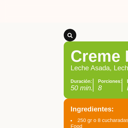
Creme 
Leche Asada, Lech
Duración:
Porciones:
50 min.
8
Ingredientes:
250 gr o 8 cucharada
Food