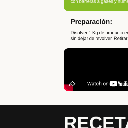
con barreras a gases y hum
Preparación:
Disolver 1 Kg de producto en
sin dejar de revolver. Retirar
RECET