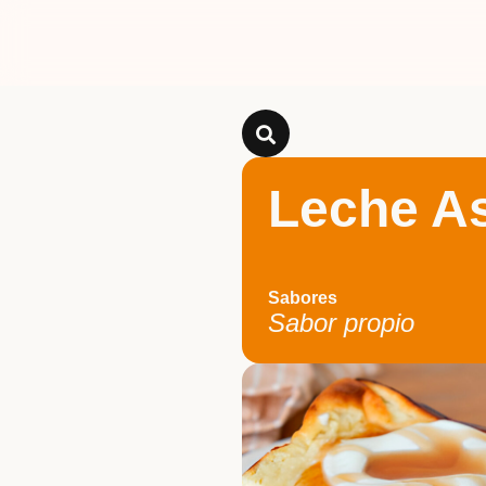
Leche A
Sabores
Sabor propio