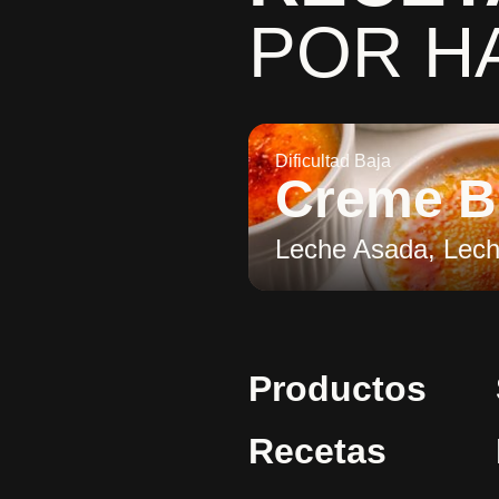
POR H
Dificultad Baja
Creme B
Leche Asada, Lech
Productos
Recetas