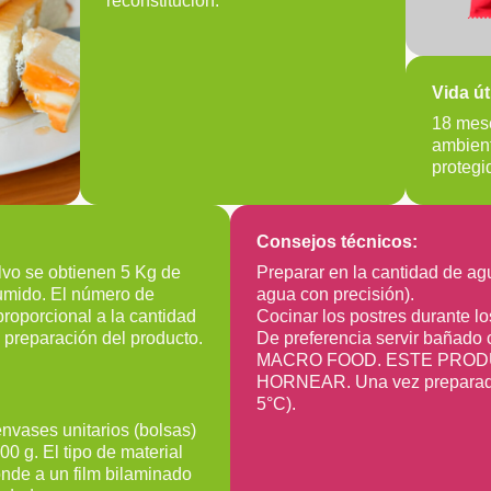
reconstitución.
Vida úti
18 mes
ambient
protegi
Consejos técnicos:
lvo se obtienen 5 Kg de
Preparar en la cantidad de a
sumido. El número de
agua con precisión).
roporcional a la cantidad
Cocinar los postres durante 
e preparación del producto.
De preferencia servir bañado
MACRO FOOD. ESTE PROD
HORNEAR. Una vez preparado 
5°C).
nvases unitarios (bolsas)
0 g. El tipo de material
nde a un film bilaminado