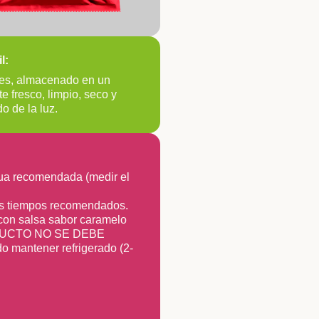
l:
es, almacenado en un
e fresco, limpio, seco y
do de la luz.
gua recomendada (medir el
los tiempos recomendados.
 con salsa sabor caramelo
UCTO NO SE DEBE
mantener refrigerado (2-