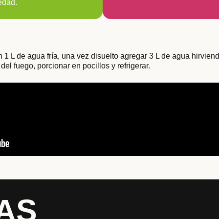
edad.
 1 L de agua fría, una vez disuelto agregar 3 L de agua hirviendo
 del fuego, porcionar en pocillos y refrigerar.
AS