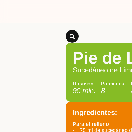
Pie de
Sucedáneo de Lim
Duración:
Porciones:
90 min.
8
Ingredientes:
Para el relleno
75 ml de sucedáneo d