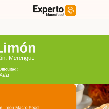
 Limón
ón, Merengue
Dificultad:
Alta
e limón Macro Food