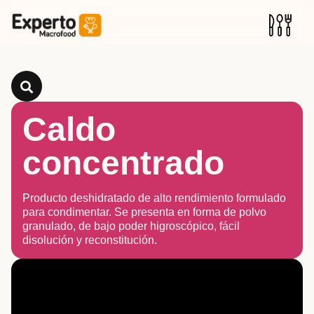
Caldo
concentrado
Producto deshidratado de alto rendimiento formulado
para condimentar. Se presenta en forma de polvo
granulado, de bajo poder higroscópico, fácil
disolución y reconstitución.