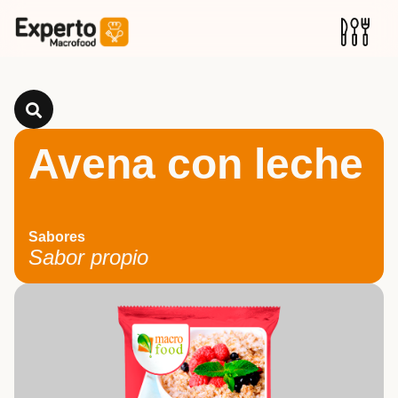
Avena con leche
Sabores
Sabor propio