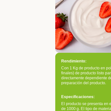
Rendimiento:
Con 1 Kg de producto en pol
finales) de producto listo p
directamente dependiente de 
preparación del producto.
Especificaciones:
El producto se presenta en 
de 1000 g. El tipo de materi