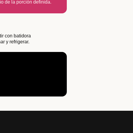
o de la porción definida.
ir con batidora
r y refrigerar.