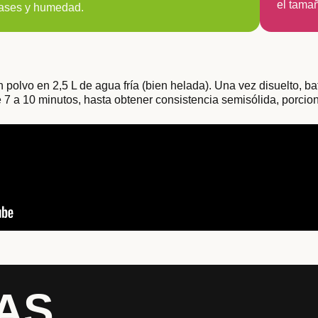
el tamañ
gases y humedad.
 polvo en 2,5 L de agua fría (bien helada). Una vez disuelto, bat
e 7 a 10 minutos, hasta obtener consistencia semisólida, porciona
AS