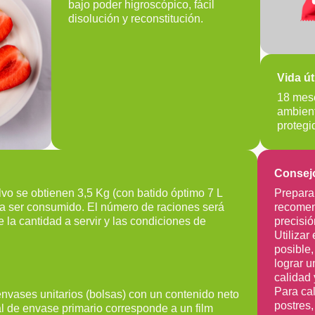
bajo poder higroscópico, fácil
disolución y reconstitución.
Vida úti
18 mes
ambient
protegi
Consejo
vo se obtienen 3,5 Kg (con batido óptimo 7 L
Prepara
ara ser consumido. El número de raciones será
recomen
la cantidad a servir y las condiciones de
precisió
Utilizar
posible,
lograr u
calidad 
Para cal
envases unitarios (bolsas) con un contenido neto
postres
al de envase primario corresponde a un film