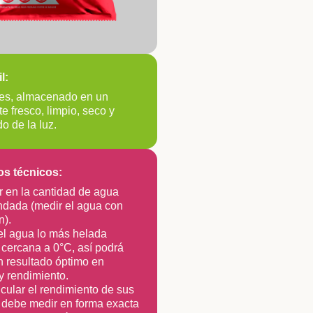
l:
es, almacenado en un
e fresco, limpio, seco y
do de la luz.
s técnicos:
r en la cantidad de agua
dada (medir el agua con
n).
 el agua lo más helada
 cercana a 0°C, así podrá
n resultado óptimo en
y rendimiento.
cular el rendimiento de sus
, debe medir en forma exacta