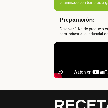
bilaminado con barreras a 
Preparación:
Disolver 1 Kg de producto en
semiindustrial o industrial d
RECET