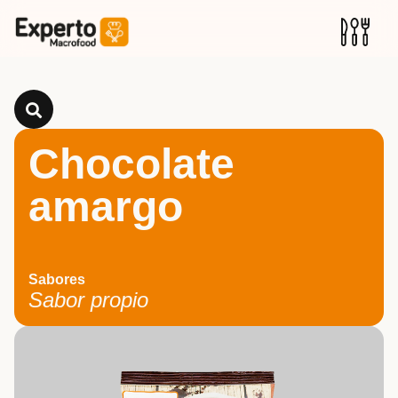
Chocolate
amargo
Sabores
Sabor propio