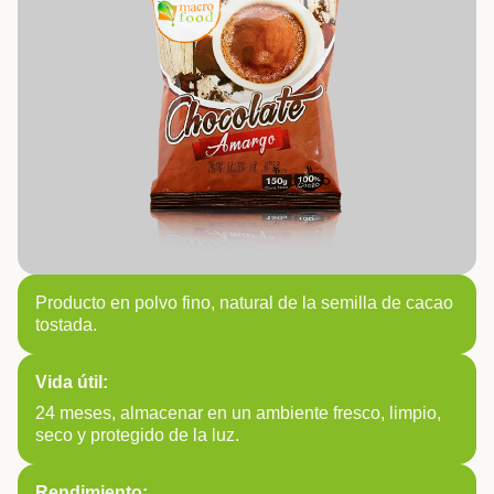
Producto en polvo fino, natural de la semilla de cacao
tostada.
Vida útil:
24 meses, almacenar en un ambiente fresco, limpio,
seco y protegido de la luz.
Rendimiento: