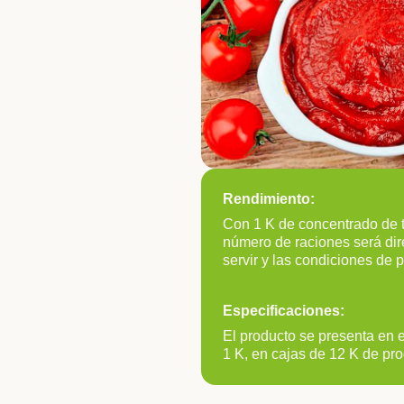
Rendimiento:
Con 1 K de concentrado de t
número de raciones será dir
servir y las condiciones de 
Especificaciones:
El producto se presenta en 
1 K, en cajas de 12 K de pro