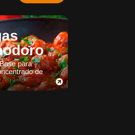
gas
modoro
 Base para
ncentrado de