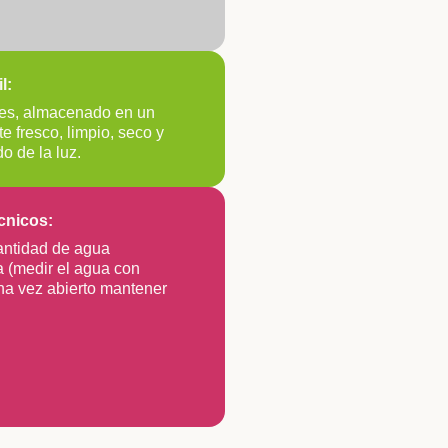
l:
es, almacenado en un
e fresco, limpio, seco y
do de la luz.
cnicos:
cantidad de agua
(medir el agua con
na vez abierto mantener