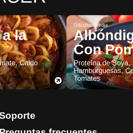
Dificultad Media
 a la
Albóndi
Con Po
mate, Caldo
Proteína de Soya,
Hamburguesas, Co
Tomates
Soporte
Preguntas frecuentes