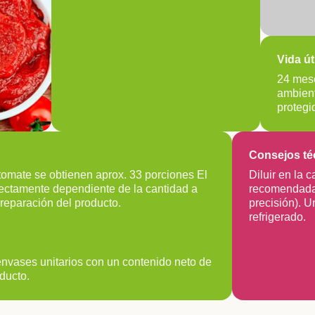
Vida úti
24 mes
ambient
protegi
Consejos té
omate se obtienen aprox. 33 porciones El
Diluir en la 
ectamente dependiente de la cantidad a
recomendada 
preparación del producto.
precisión). U
refrigerado.
envases unitarios con un contenido neto de
ducto.