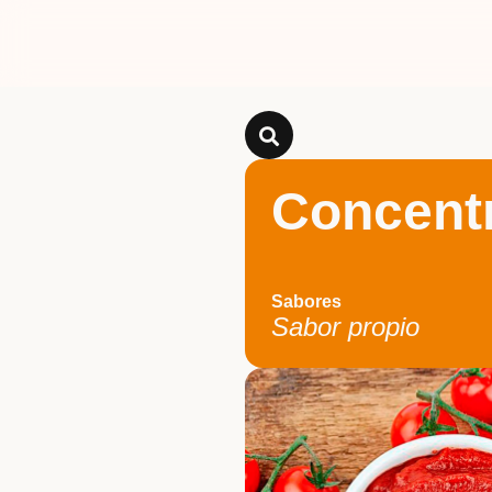
Concent
Sabores
Sabor propio