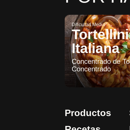
Dificultad Media
Tortellini
Italiana
Concentrado de To
Concentrado
Productos
Recetas