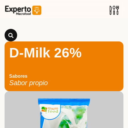
D-Milk 26%
Sabores
Sabor propio