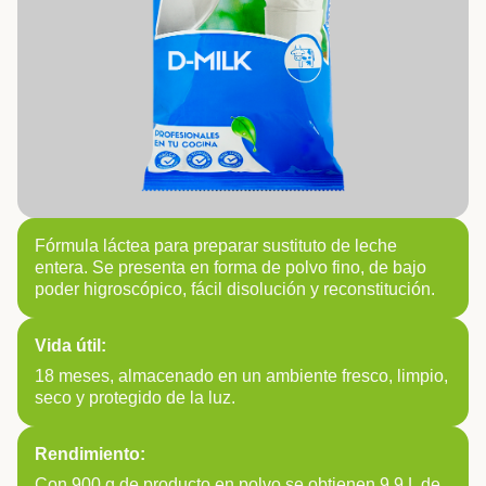
Fórmula láctea para preparar sustituto de leche
entera. Se presenta en forma de polvo fino, de bajo
poder higroscópico, fácil disolución y reconstitución.
Vida útil:
18 meses, almacenado en un ambiente fresco, limpio,
seco y protegido de la luz.
Rendimiento:
Con 900 g de producto en polvo se obtienen 9,9 L de