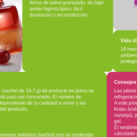
forma de polvo granulado, de bajo
poder higroscópico, fácil
disolución y reconstitución.
Vida úti
18 mes
ambient
protegi
Consejos 
 (sachet de 16,7 g) de producto en polvo se
Las jaleas
isto para ser consumido. El número de
refrigeraci
ependiente de la cantidad a servir y las
A este pro
del producto.
frutas ácid
naranja), 
gel.
El rendim
calculado 
envases unitarios (sachet) con un contenido