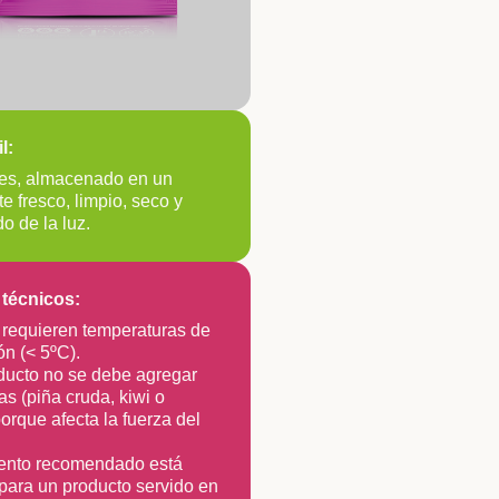
l:
es, almacenado en un
e fresco, limpio, seco y
do de la luz.
técnicos:
 requieren temperaturas de
ón (< 5ºC).
ducto no se debe agregar
as (piña cruda, kiwi o
porque afecta la fuerza del
iento recomendado está
para un producto servido en