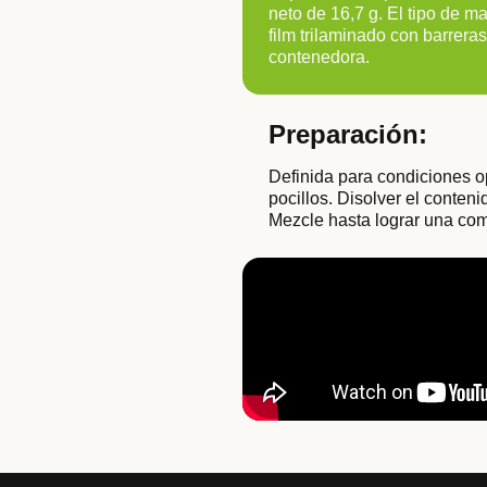
neto de 16,7 g. El tipo de m
film trilaminado con barrer
contenedora.
Preparación:
Definida para condiciones op
pocillos. Disolver el conteni
Mezcle hasta lograr una compl