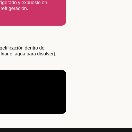
efrigerado y expuesto en
 refrigeración.
gelificación dentro de
riar el agua para disolver).