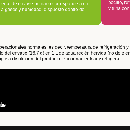
pocillo, r
aterial de envase primario corresponde a un
vitrina con
as a gases y humedad, dispuesto dentro de
eracionales normales, es decir, temperatura de refrigeración y 
do del envase (16,7 g) en 1 L de agua recién hervida (no deje enf
eta disolución del producto. Porcionar, enfriar y refrigerar.