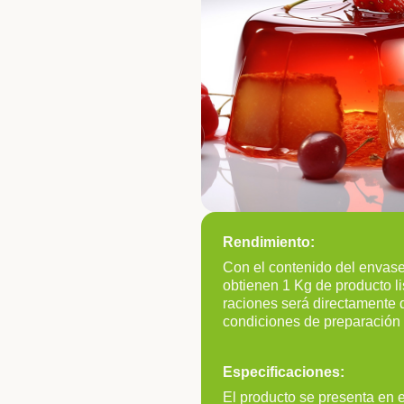
Rendimiento:
Con el contenido del envase
obtienen 1 Kg de producto l
raciones será directamente d
condiciones de preparación 
Especificaciones:
El producto se presenta en 