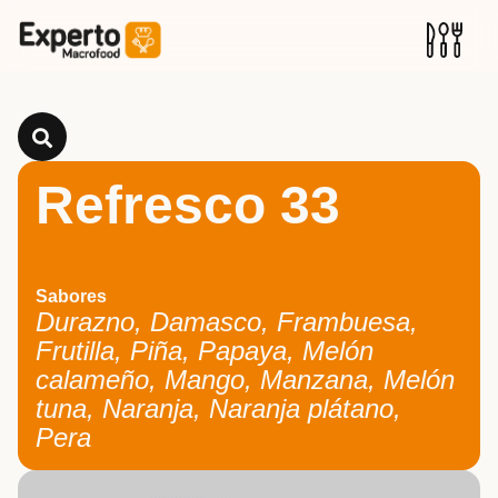
Refresco 33
Sabores
Durazno, Damasco, Frambuesa,
Frutilla, Piña, Papaya, Melón
calameño, Mango, Manzana, Melón
tuna, Naranja, Naranja plátano,
Pera