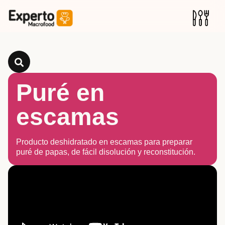
Puré en
escamas
Producto deshidratado en escamas para preparar
puré de papas, de fácil disolución y reconstitución.